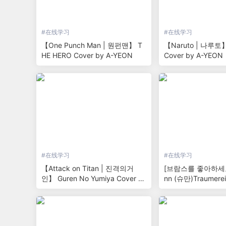
#
在线学习
#
在线学习
【One Punch Man | 원펀맨】 T
【Naruto | 나루토】 
HE HERO Cover by A-YEON
Cover by A-YEON
#
在线学习
#
在线学习
【Attack on Titan | 진격의거
[브람스를 좋아하세요?
인】 Guren No Yumiya Cover b
nn (슈만)Traumer
y A-YEON
이 | piano & kalim