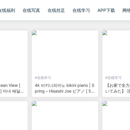
在线福利
在线写真
在线丝足
在线学习
APP下载
网
#
在线学习
#
在线学习
ean View [
4k 비키니피아노 bikini piano | S
【お家で全力
] 마녀 배달부
pring – Hisaishi Joe ピアノ [ 50
いてみた】 
cover | 피아노
만감사연주 ]
ハレ晴レユカイ 
hi no Yuuut