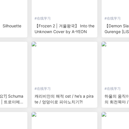
#
在线学习
#
在线学习
Silhouette
【Frozen 2 | 겨울왕국】 Into the
【Demon Sl
Unknown Cover by A-YEON
Gurenge [LiS
ON
#
在线学习
#
在线学习
] Schuma
캐리비안의 해적 ost / he’s a pira
하울의 움직이는
ei | 트로이메라
te / 엉덩이로 피아노치기?!
의 회전목마 / H
ba
stle / pian