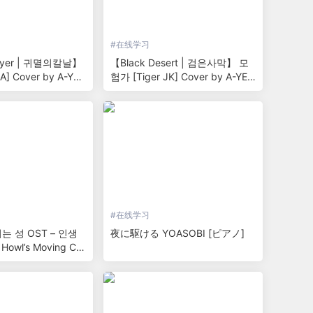
#
在线学习
ayer | 귀멸의칼날】
【Black Desert | 검은사막】 모
A] Cover by A-YE
험가 [Tiger JK] Cover by A-YEO
N
#
在线学习
 성 OST – 인생
夜に駆ける YOASOBI [ピアノ]
owl’s Moving Ca
o cover / 피아노커버