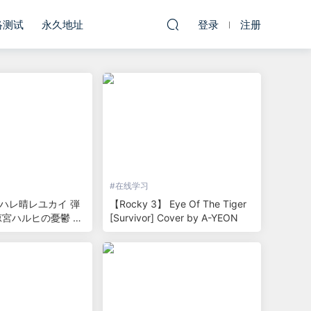
络测试
永久地址
登录
注册
#
在线学习
ハレ晴レユカイ 弾
【Rocky 3】 Eye Of The Tiger
涼宮ハルヒの憂鬱 ED
[Survivor] Cover by A-YEON
Suzumiya Haru
su [ピアノ]