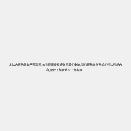
本站内容均采集于互联网,
如有违规侵权请联系我们删除
,我们拒绝任何形式的违法违规内
容,侵权下架
联系左下角客服。