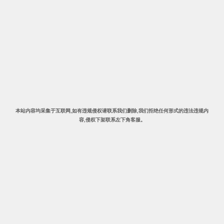
本站内容均采集于互联网,
如有违规侵权请联系我们删除
,我们拒绝任何形式的违法违规内
容,侵权下架
联系左下角客服。