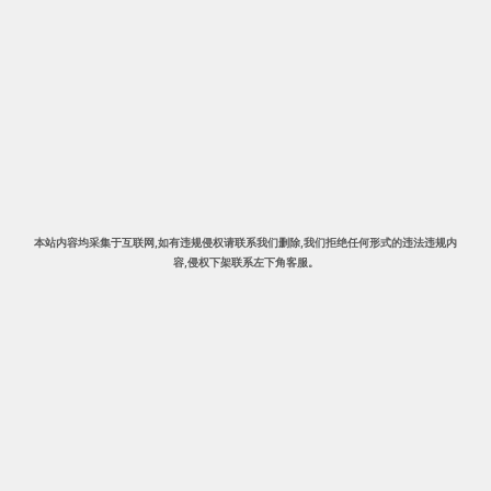
本站内容均采集于互联网,
如有违规侵权请联系我们删除
,我们拒绝任何形式的违法违规内
容,侵权下架
联系左下角客服。